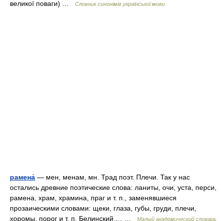
великої поваги) …
Словник синонімів української мови
рамена́
— мен, менам, мн. Трад поэт. Плечи. Так у нас
остались древние поэтические слова: ланиты, очи, уста, перси,
рамена, храм, храмина, праг и т. п., заменявшиеся
прозаическими словами: щеки, глаза, губы, груди, плечи,
хоромы, порог и т. п. Белинский,… …
Малый академический словарь