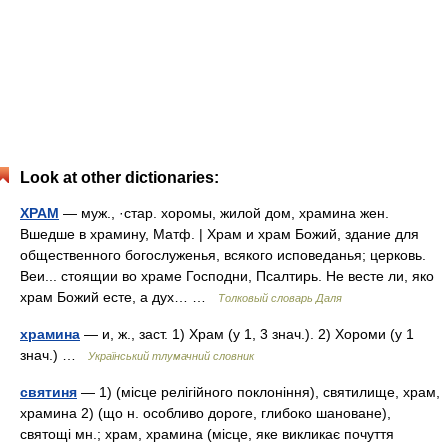
Look at other dictionaries:
ХРАМ
— муж., ·стар. хоромы, жилой дом, храмина жен.
Вшедше в храмину, Матф. | Храм и храм Божий, здание для
общественного богослуженья, всякого исповеданья; церковь.
Веи... стоящии во храме Господни, Псалтирь. Не весте ли, яко
храм Божий есте, а дух… …
Толковый словарь Даля
храмина
— и, ж., заст. 1) Храм (у 1, 3 знач.). 2) Хороми (у 1
знач.) …
Український тлумачний словник
святиня
— 1) (місце релігійного поклоніння), святилище, храм,
храмина 2) (що н. особливо дороге, глибоко шановане),
святощі мн.; храм, храмина (місце, яке викликає почуття