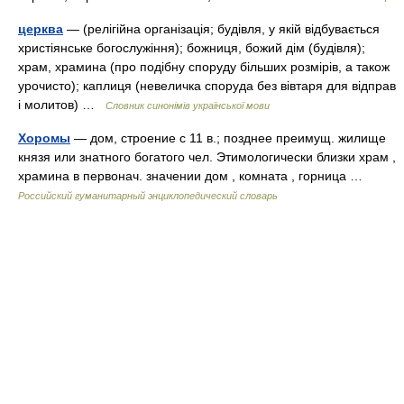
церква
— (релігійна організація; будівля, у якій відбувається
христіянське богослужіння); божниця, божий дім (будівля);
храм, храмина (про подібну споруду більших розмірів, а також
урочисто); каплиця (невеличка споруда без вівтаря для відправ
і молитов) …
Словник синонімів української мови
Хоромы
— дом, строение с 11 в.; позднее преимущ. жилище
князя или знатного богатого чел. Этимологически близки храм ,
храмина в первонач. значении дом , комната , горница …
Российский гуманитарный энциклопедический словарь