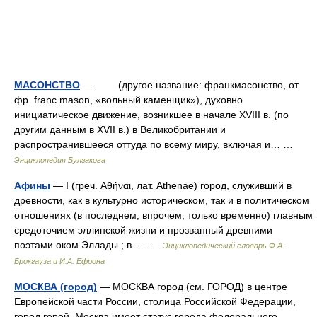
МАСОНСТВО
— (другое название: франкмасонство, от
фр. franc mason, «вольный каменщик»), духовно
инициатическое движение, возникшее в начале XVIII в. (по
другим данным в XVII в.) в Великобритании и
распространившееся оттуда по всему миру, включая и… …
Энциклопедия Булгакова
Афины
— I (греч. Αθήναι, лат. Athenae) город, служивший в
древности, как в культурно историческом, так и в политическом
отношениях (в последнем, впрочем, только временно) главным
средоточием эллинской жизни и прозванный древними
поэтами оком Эллады ; в… …
Энциклопедический словарь Ф.А.
Брокгауза и И.А. Ефрона
МОСКВА (город)
— МОСКВА город (см. ГОРОД) в центре
Европейской части России, столица Российской Федерации,
город герой. Москва имеет статус города федерального