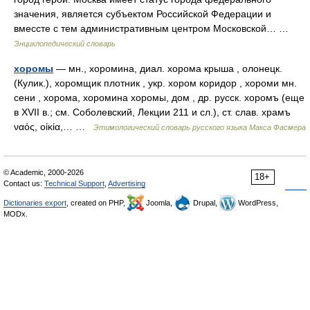
значения, является субъектом Российской Федерации и
вмессте с тем административным центром Московской… …
Энциклопедический словарь
хоромы
— мн., хоромина, диал. хорома крыша , олонецк.
(Кулик.), хоромщик плотник , укр. хором коридор , хороми мн.
сени , хорома, хоромина хоромы, дом , др. русск. хоромъ (еще
в XVII в.; см. Соболевский, Лекции 211 и сл.), ст. слав. храмъ
ναός, οἰκία,… …
Этимологический словарь русского языка Макса Фасмера
© Academic, 2000-2026
18+
Contact us:
Technical Support
,
Advertising
Dictionaries export
, created on PHP,
Joomla,
Drupal,
WordPress,
MODx.